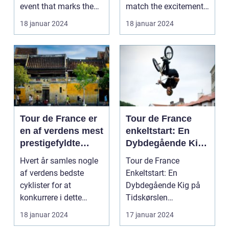
event that marks the
match the excitement
beginning of the...
and grandeur...
18 januar 2024
18 januar 2024
Tour de France er
Tour de France
en af verdens mest
enkeltstart: En
prestigefyldte
Dybdegående Kig
cykelløb, der
på Tidskørslen
Hvert år samles nogle
Tour de France
tiltrækker sports-
af verdens bedste
Enkeltstart: En
og
cyklister for at
Dybdegående Kig på
fritidsentusiaster
konkurrere i dette
Tidskørslen
fra hele verden
ikoniske løb, der
Introduktion til Tour de
18 januar 2024
17 januar 2024
strækk...
France Enke...