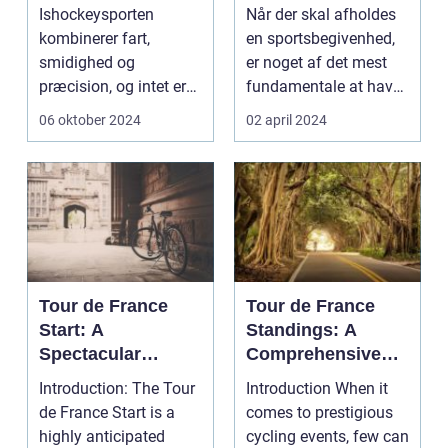
turnering
Ishockeysporten
Når der skal afholdes
kombinerer fart,
en sportsbegivenhed,
smidighed og
er noget af det mest
præcision, og intet er
fundamentale at have
mere afgørende for...
en velorganiser...
06 oktober 2024
02 april 2024
Tour de France
Tour de France
Start: A
Standings: A
Spectacular
Comprehensive
Showcase of
Guide for Sports
Introduction: The Tour
Introduction When it
Cycling Excellence
Enthusiasts
de France Start is a
comes to prestigious
highly anticipated
cycling events, few can