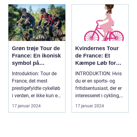
Grøn trøje Tour de
Kvindernes Tour
France: En ikonisk
de France: Et
symbol på
Kæmpe Løb for
sprinterens styrke
Ligestilling i
Introduktion: Tour de
INTRODUKTION: Hvis
og hastighed
Cykelsporten
France, det mest
du er en sports- og
prestigefyldte cykelløb
fritidsentusiast, der er
i verden, er ikke kun en
interesseret i cykling,
kamp mellem ...
har du muli...
17 januar 2024
17 januar 2024