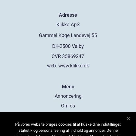
Adresse
web:
www.klikko.dk
Menu
Annoncering
Om os
Cookies
På vores website bruges cookies til at huske dine indstillinger,
Kontakt os
statistik og personalisering af indhold og annoncer. Denne
Sitemap