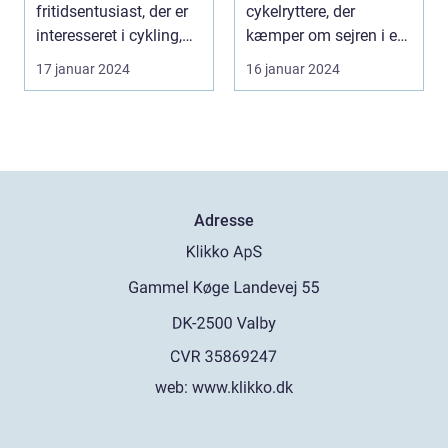
prestigefyldte
fritidsentusiast, der er
cykelryttere, der
cykelløb
interesseret i cykling,
kæmper om sejren i en
har du muli...
række forskellig...
17 januar 2024
16 januar 2024
Adresse
web:
www.klikko.dk