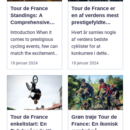
Tour de France
Tour de France er
Standings: A
en af verdens mest
Comprehensive
prestigefyldte
Guide for Sports
cykelløb, der
Introduction When it
Hvert år samles nogle
Enthusiasts
tiltrækker sports-
comes to prestigious
af verdens bedste
og
cycling events, few can
cyklister for at
fritidsentusiaster
match the excitement
konkurrere i dette
fra hele verden
and grandeur...
ikoniske løb, der
18 januar 2024
18 januar 2024
strækk...
Tour de France
Grøn trøje Tour de
enkeltstart: En
France: En ikonisk