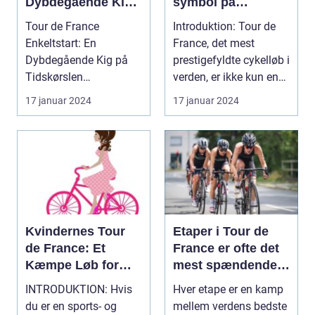
Dybdegående Kig
symbol på
på Tidskørslen
sprinterens styrke
Tour de France
Introduktion: Tour de
og hastighed
Enkeltstart: En
France, det mest
Dybdegående Kig på
prestigefyldte cykelløb i
Tidskørslen
verden, er ikke kun en
Introduktion til Tour de
kamp mellem ...
17 januar 2024
17 januar 2024
France Enke...
Kvindernes Tour
Etaper i Tour de
de France: Et
France er ofte det
Kæmpe Løb for
mest spændende
Ligestilling i
og nervepirrende
INTRODUKTION: Hvis
Hver etape er en kamp
Cykelsporten
ved dette
du er en sports- og
mellem verdens bedste