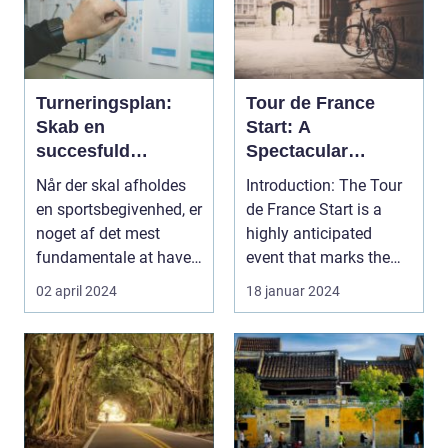
Turneringsplan:
Tour de France
Skab en
Start: A
succesfuld
Spectacular
turnering
Showcase of
Når der skal afholdes
Introduction: The Tour
Cycling Excellence
en sportsbegivenhed, er
de France Start is a
noget af det mest
highly anticipated
fundamentale at have
event that marks the
en velorganiser...
beginning of the...
02 april 2024
18 januar 2024