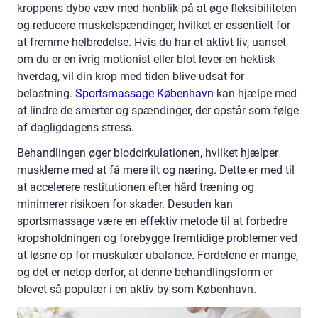
kroppens dybe væv med henblik på at øge fleksibiliteten
og reducere muskelspændinger, hvilket er essentielt for
at fremme helbredelse. Hvis du har et aktivt liv, uanset
om du er en ivrig motionist eller blot lever en hektisk
hverdag, vil din krop med tiden blive udsat for
belastning.
Sportsmassage København
kan hjælpe med
at lindre de smerter og spændinger, der opstår som følge
af dagligdagens stress.
Behandlingen øger blodcirkulationen, hvilket hjælper
musklerne med at få mere ilt og næring. Dette er med til
at accelerere restitutionen efter hård træning og
minimerer risikoen for skader. Desuden kan
sportsmassage være en effektiv metode til at forbedre
kropsholdningen og forebygge fremtidige problemer ved
at løsne op for muskulær ubalance. Fordelene er mange,
og det er netop derfor, at denne behandlingsform er
blevet så populær i en aktiv by som København.