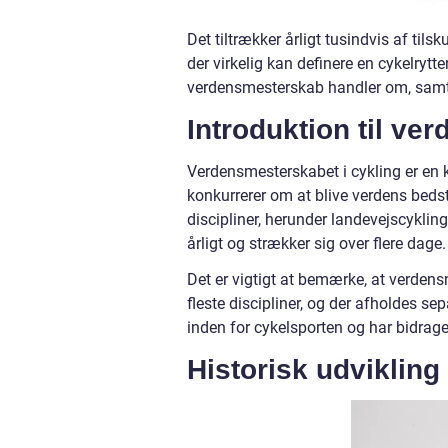
Det tiltrækker årligt tusindvis af tils
der virkelig kan definere en cykelrytte
verdensmesterskab handler om, samt h
Introduktion til ve
Verdensmesterskabet i cykling er en k
konkurrerer om at blive verdens bedste
discipliner, herunder landevejscykli
årligt og strækker sig over flere dage.
Det er vigtigt at bemærke, at verden
fleste discipliner, og der afholdes sepa
inden for cykelsporten og har bidrage
Historisk udvikling