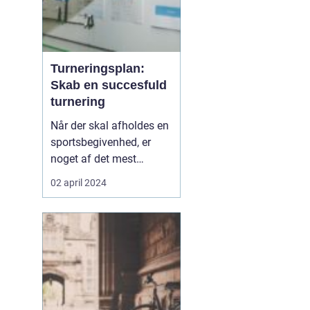
Turneringsplan:
Skab en succesfuld
turnering
Når der skal afholdes en
sportsbegivenhed, er
noget af det mest
fundamentale at have en
02 april 2024
velorganiseret
turneringsplan.
Turneringsplanen er
rygraden i enhver
konkurrence, den sikrer
at spil og kampe afvikles
smidigt, retfærdigt, og at
deltagerne har e...