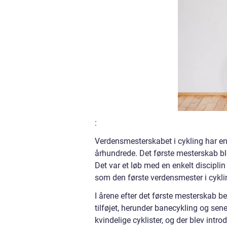
:
Verdensmesterskabet i cykling har en l
århundrede. Det første mesterskab b
Det var et løb med en enkelt discipli
som den første verdensmester i cykli
I årene efter det første mesterskab b
tilføjet, herunder banecykling og se
kvindelige cyklister, og der blev intr