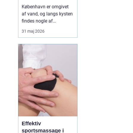
vinden tæt på byen
København er omgivet
af vand, og langs kysten
findes nogle af
Danmarks mest
31 maj 2026
tilgængelige spots til
kitesurfing. Mange
forbinder sporten med
eksotiske strande, men
sandheden er, at du ikke
behøver at rejse langt for
at opleve stærk vind, lavt
vand og ...
Effektiv
sportsmassage i