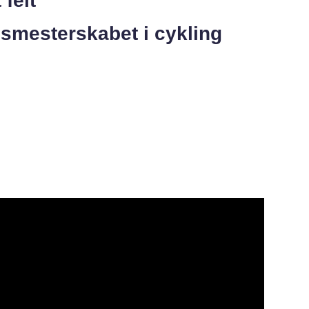
felt
nsmesterskabet i cykling