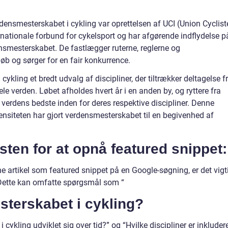
rdensmesterskabet i cykling var oprettelsen af UCI (Union Cyclist
ernationale forbund for cykelsport og har afgørende indflydelse p
smesterskabet. De fastlægger ruterne, reglerne og
b og sørger for en fair konkurrence.
ykling et bredt udvalg af discipliner, der tiltrækker deltagelse f
ele verden. Løbet afholdes hvert år i en anden by, og ryttere fra
 verdens bedste inden for deres respektive discipliner. Denne
ensiteten har gjort verdensmesterskabet til en begivenhed af
ksten for at opnå featured snippet:
ne artikel som featured snippet på en Google-søgning, er det vigt
. Dette kan omfatte spørgsmål som “
terskabet i cykling?
cykling udviklet sig over tid?” og “Hvilke discipliner er inkludere