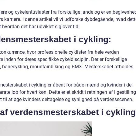
kuere og cykelentusiaster fra forskellige lande og er en begivenhe
rs karriere. I denne artikel vil vi udforske dybdegående, hvad dett
vordan det har udviklet sig over tid.
rdensmesterskabet i cykling:
onkurrence, hvor professionelle cyklister fra hele verden
 inden for deres specifikke cykeldisciplin. Der er forskellige
ng, banecykling, mountainbiking og BMX. Mesterskabet afholdes
smesterskabet i cykling er åbent for både mænd og kvinder i de
rate løb for hvert køn. Dette er et skridt i retningen af ligestilling
t til at øge kvinders deltagelse og synlighed på verdensscenen.
 af verdensmesterskabet i cykling