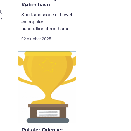
København
d,
Sportsmassage er blevet
e
en populær
behandlingsform blandt
både motionister og
02 oktober 2025
professionelle atleter.
Med en stigende
bevidsthed om kroppens
sundhed og
genopretning vælger
mange at investere i
sportsmassage som en
integreret del af ...
Pokaler Odense: