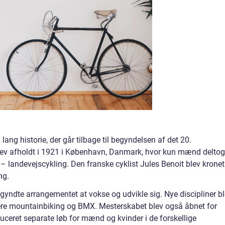
ang historie, der går tilbage til begyndelsen af det 20.
lev afholdt i 1921 i København, Danmark, hvor kun mænd deltog
n – landevejscykling. Den franske cyklist Jules Benoit blev kronet
ng.
egyndte arrangementet at vokse og udvikle sig. Nye discipliner b
nere mountainbiking og BMX. Mesterskabet blev også åbnet for
oduceret separate løb for mænd og kvinder i de forskellige