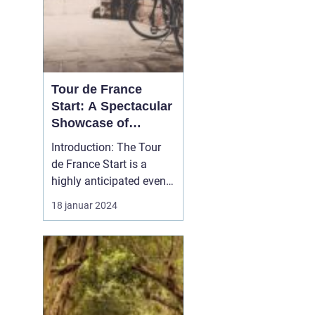
Tour de France
Start: A Spectacular
Showcase of
Cycling Excellence
Introduction: The Tour
de France Start is a
highly anticipated event
that marks the beginning
18 januar 2024
of the prestigious Tour
de France. It is a
captivating spectacle
that attracts millions of
viewers from around the
world. In this article, we