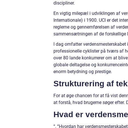
discipliner.
En vigtig milepæl i udviklingen af ve
Internationale) i 1900. UCI er det int
reglerne og gennemførelsen af verden
sammensætningen af de forskellige lø
I dag omfatter verdensmesterskabet i c
professionelle cyklister på tværs af h
over 80 lande konkurrerer om at blive
globale deltagelse og konkurrenceint
enorm betydning og prestige.
Strukturering af te
For at øge chancen for at få vist den
at forstå, hvad brugerne søger efter
Hvad er verdensmes
“, “Hvordan har verdensmesterskabet i 