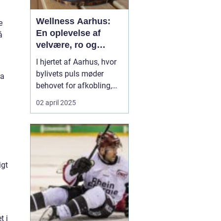
Wellness Aarhus:
e
En oplevelse af
å
velvære, ro og
afslapning
I hjertet af Aarhus, hvor
bylivets puls møder
ra
behovet for afkobling,
åbner en verden af
02 april 2025
velvære sig op.
Wellness
Aarhus
byder på et væld
af muligheder for dem,
der &osl...
igt
t i