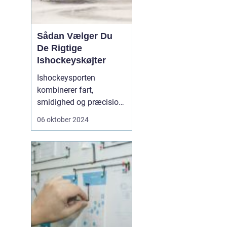
Sådan Vælger Du
De Rigtige
Ishockeyskøjter
Ishockeysporten
kombinerer fart,
smidighed og præcision,
og intet er mere
06 oktober 2024
afgørende for at mestre
isens glatte flade end et
par velvalgte
ishockeyskøjter
...