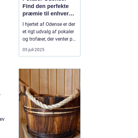
Find den perfekte
præmie til enhver
begivenhed
I hjertet af Odense er der
et rigt udvalg af pokaler
og trofæer, der venter på
at blive opdaget. Uanset
05 juli 2025
om du planlægger en
sportsbegivenhed, en
skolekonkurrence eller
en firmafest, er der i
Odense utallige
muligheder for at finde
.
p...
lev