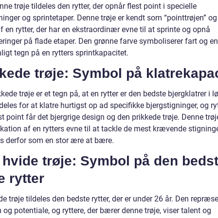
ne trøje tildeles den rytter, der opnår flest point i specielle
inger og sprintetaper. Denne trøje er kendt som “pointtrøjen” og
 en rytter, der har en ekstraordinær evne til at sprinte og opnå
ringer på flade etaper. Den grønne farve symboliserer fart og en
nligt tegn på en rytters sprintkapacitet.
kede trøje: Symbol på klatrekapac
kede trøje er et tegn på, at en rytter er den bedste bjergklatrer i l
ldeles for at klatre hurtigst op ad specifikke bjergstigninger, og ry
t point får det bjergrige design og den prikkede trøje. Denne trøj
ikation af en rytters evne til at tackle de mest krævende stigninge
s derfor som en stor ære at bære.
 hvide trøje: Symbol på den beds
 rytter
e trøje tildeles den bedste rytter, der er under 26 år. Den repræs
g potentiale, og ryttere, der bærer denne trøje, viser talent og