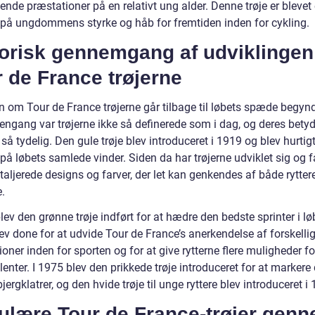
nde præstationer på en relativt ung alder. Denne trøje er blevet
på ungdommens styrke og håb for fremtiden inden for cykling.
torisk gennemgang af udviklingen
 de France trøjerne
n om Tour de France trøjerne går tilbage til løbets spæde begynd
engang var trøjerne ikke så definerede som i dag, og deres bety
 så tydelig. Den gule trøje blev introduceret i 1919 og blev hurtigt
å løbets samlede vinder. Siden da har trøjerne udviklet sig og f
aljerede designs og farver, der let kan genkendes af både rytter
e.
lev den grønne trøje indført for at hædre den bedste sprinter i lø
ev done for at udvide Tour de France’s anerkendelse af forskelli
oner inden for sporten og for at give rytterne flere muligheder fo
lenter. I 1975 blev den prikkede trøje introduceret for at markere
jergklatrer, og den hvide trøje til unge ryttere blev introduceret i
ulære Tour de France-trøjer gen