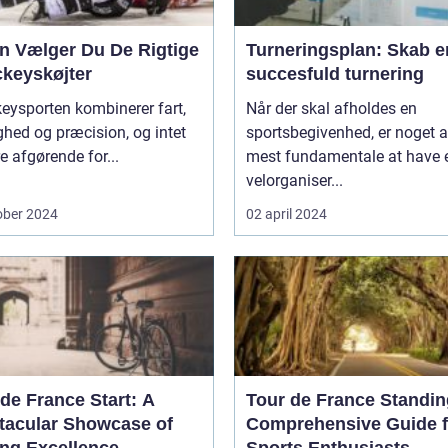
n Vælger Du De Rigtige
Turneringsplan: Skab e
ckeyskøjter
succesfuld turnering
eysporten kombinerer fart,
Når der skal afholdes en
hed og præcision, og intet
sportsbegivenhed, er noget a
e afgørende for...
mest fundamentale at have 
velorganiser...
ober 2024
02 april 2024
de France Start: A
Tour de France Standin
tacular Showcase of
Comprehensive Guide f
ing Excellence
Sports Enthusiasts