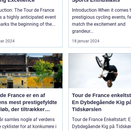
uction: The Tour de France
Introduction When it comes to
is a highly anticipated event
prestigious cycling events, 
arks the beginning of the...
match the excitement and
grandeur...
uar 2024
18 januar 2024
de France er en af
Tour de France enkeltst
ens mest prestigefyldte
En Dybdegående Kig p
løb, der tiltrækker
Tidskørslen
s- og fritidsentusiaster
år samles nogle af verdens
Tour de France Enkeltstart: 
ele verden
 cyklister for at konkurrere i
Dybdegående Kig på Tidskør