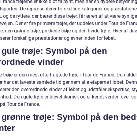
France trøjerne er ikke blot til pynt, men har en dybere betydnin
lsporten. De repræsenterer forskellige kategorier og præstatione
t, og de ryttere, der bærer disse trøjer, får æren af at være synlig
vejen. Der er fire primære trøjer, der uddeles under Tour de Fran
je, den grønne trøje, prikkede trøje og den hvide trøje. Hver af diss
erer forskellige præstationer og evner inden for løbet.
gule trøje: Symbol på den
rordnede vinder
 trøje er den mest eftertragtede trøje i Tour de France. Den tilde
der har det laveste samlede tid gennem alle etaperne i løbet. Denn
erer den overordnede vinder af løbet og udstråler ekspertise, st
nhed. Den gule trøje er blevet ikonisk og er kendt verden over s
på Tour de France.
 grønne trøje: Symbol på den bed
nter