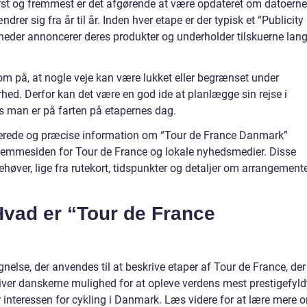
ørst og fremmest er det afgørende at være opdateret om datoerne
drer sig fra år til år. Inden hver etape er der typisk et “Publicity
heder annoncerer deres produkter og underholder tilskuerne lan
m på, at nogle veje kan være lukket eller begrænset under
erhed. Derfor kan det være en god ide at planlægge sin rejse i
vis man er på farten på etapernes dag.
aterede og præcise information om “Tour de France Danmark”
hjemmesiden for Tour de France og lokale nyhedsmedier. Disse
 behøver, lige fra rutekort, tidspunkter og detaljer om arrangement
Hvad er “Tour de France
else, der anvendes til at beskrive etaper af Tour de France, der
giver danskerne mulighed for at opleve verdens mest prestigefyld
nteressen for cykling i Danmark. Læs videre for at lære mere 