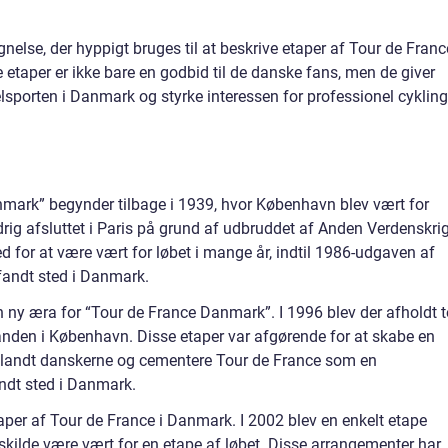
else, der hyppigt bruges til at beskrive etaper af Tour de Franc
e etaper er ikke bare en godbid til de danske fans, men de giver
sporten i Danmark og styrke interessen for professionel cykling
mark” begynder tilbage i 1939, hvor København blev vært for
drig afsluttet i Paris på grund af udbruddet af Anden Verdenskrig
d for at være vært for løbet i mange år, indtil 1986-udgaven af
 fandt sted i Danmark.
 ny æra for “Tour de France Danmark”. I 1996 blev der afholdt t
anden i København. Disse etaper var afgørende for at skabe en
 blandt danskerne og cementere Tour de France som en
ndt sted i Danmark.
etaper af Tour de France i Danmark. I 2002 blev en enkelt etape
Roskilde være vært for en etape af løbet. Disse arrangementer har