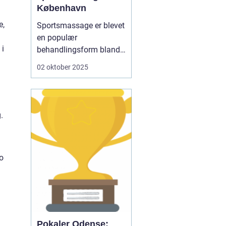
København
e,
Sportsmassage er blevet
en populær
 i
behandlingsform blandt
både motionister og
02 oktober 2025
professionelle atleter.
Med en stigende
bevidsthed om kroppens
sundhed og
.
genopretning vælger
mange at investere i
sportsmassage som en
o
integreret del af ...
Pokaler Odense: