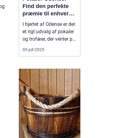
Find den perfekte
 og
præmie til enhver
begivenhed
I hjertet af Odense er der
et rigt udvalg af pokaler
og trofæer, der venter på
at blive opdaget. Uanset
05 juli 2025
om du planlægger en
sportsbegivenhed, en
skolekonkurrence eller
en firmafest, er der i
Odense utallige
muligheder for at finde
p...