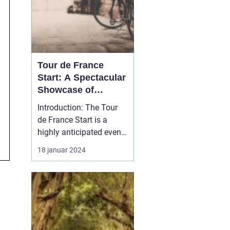
Tour de France
Start: A Spectacular
Showcase of
Cycling Excellence
Introduction: The Tour
de France Start is a
highly anticipated event
that marks the beginning
18 januar 2024
of the prestigious Tour
de France. It is a
captivating spectacle
that attracts millions of
viewers from around the
world. In this article, we