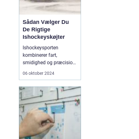
Sådan Vælger Du
De Rigtige
Ishockeyskøjter
Ishockeysporten
kombinerer fart,
smidighed og præcision,
og intet er mere
06 oktober 2024
afgørende for at mestre
isens glatte flade end et
par velvalgte
ishockeyskøjter
...