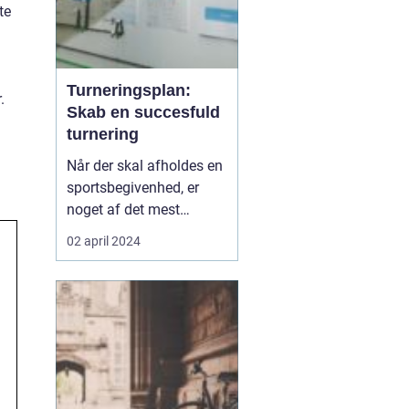
te
Turneringsplan:
.
Skab en succesfuld
turnering
Når der skal afholdes en
sportsbegivenhed, er
noget af det mest
fundamentale at have en
02 april 2024
velorganiseret
turneringsplan.
Turneringsplanen er
rygraden i enhver
konkurrence, den sikrer
at spil og kampe afvikles
smidigt, retfærdigt, og at
deltagerne har e...