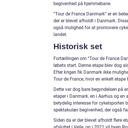
begivenhed på hjemmebane.
“Tour de France Danmark” er en betegn
der er blevet afholdt i Danmark. Diss
også mulighed for at promovere cykel
landet.
Historisk set
Fortællingen om “Tour de France Dan
løbets start. Denne etape blev dog al
Efter krigen fik Danmark ikke mulighe
Tour de France, hvor en enkelt etape
Dette var dog bare begyndelsen på en
etaper i Danmark, en i Aarhus og en 
betydelig interesse for cykelsporten
spektakulær begivenhed, der også fa
Siden da er der blevet afholdt flere 
afsluttet i Vejle, og i 2021 vil byen 