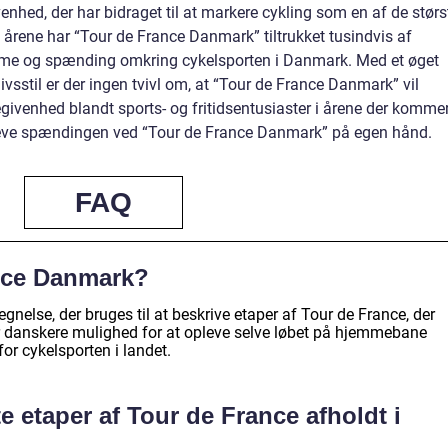
nhed, der har bidraget til at markere cykling som en af de størs
årene har “Tour de France Danmark” tiltrukket tusindvis af
sme og spænding omkring cykelsporten i Danmark. Med et øget
sstil er der ingen tvivl om, at “Tour de France Danmark” vil
ivenhed blandt sports- og fritidsentusiaster i årene der kommer
pleve spændingen ved “Tour de France Danmark” på egen hånd.
FAQ
nce Danmark?
nelse, der bruges til at beskrive etaper af Tour de France, der
er danskere mulighed for at opleve selve løbet på hjemmebane
or cykelsporten i landet.
e etaper af Tour de France afholdt i