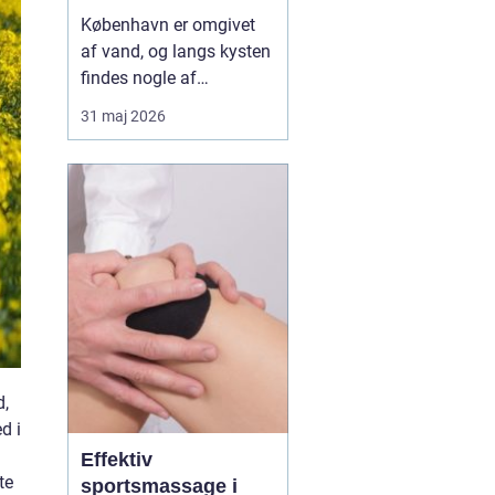
vinden tæt på byen
København er omgivet
af vand, og langs kysten
findes nogle af
Danmarks mest
31 maj 2026
tilgængelige spots til
kitesurfing. Mange
forbinder sporten med
eksotiske strande, men
sandheden er, at du ikke
behøver at rejse langt for
at opleve stærk vind, lavt
vand og ...
d,
d i
Effektiv
te
sportsmassage i