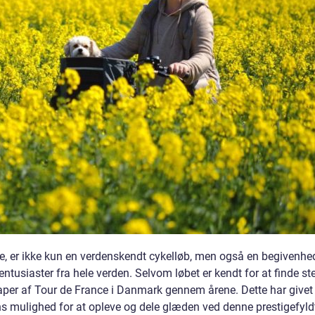
e, er ikke kun en verdenskendt cykelløb, men også en begivenhe
ntusiaster fra hele verden. Selvom løbet er kendt for at finde ste
 etaper af Tour de France i Danmark gennem årene. Dette har givet
s mulighed for at opleve og dele glæden ved denne prestigefyld