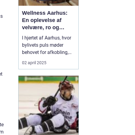
Wellness Aarhus:
gs
En oplevelse af
velvære, ro og
afslapning
I hjertet af Aarhus, hvor
bylivets puls møder
behovet for afkobling,
åbner en verden af
02 april 2025
velvære sig op.
Wellness
Aarhus
byder på et væld
et
af muligheder for dem,
der &osl...
te
om