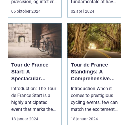
præcision, og intet er
fundamentale at have
mere afgørende for...
en velorganiser...
06 oktober 2024
02 april 2024
Tour de France
Tour de France
Start: A
Standings: A
Spectacular
Comprehensive
Showcase of
Guide for Sports
Introduction: The Tour
Introduction When it
Cycling Excellence
Enthusiasts
de France Start is a
comes to prestigious
highly anticipated
cycling events, few can
event that marks the
match the excitement
beginning of the...
and grandeur...
18 januar 2024
18 januar 2024