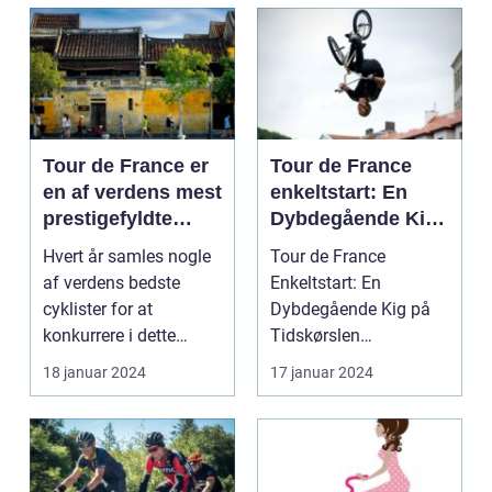
Tour de France er
Tour de France
en af verdens mest
enkeltstart: En
prestigefyldte
Dybdegående Kig
cykelløb, der
på Tidskørslen
Hvert år samles nogle
Tour de France
tiltrækker sports-
af verdens bedste
Enkeltstart: En
og
cyklister for at
Dybdegående Kig på
fritidsentusiaster
konkurrere i dette
Tidskørslen
fra hele verden
ikoniske løb, der
Introduktion til Tour de
18 januar 2024
17 januar 2024
strækk...
France Enke...