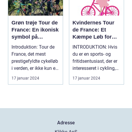
Grøn trøje Tour de
Kvindernes Tour
France: En ikonisk
de France: Et
symbol på
Kæmpe Løb for
sprinterens styrke
Ligestilling i
Introduktion: Tour de
INTRODUKTION: Hvis
og hastighed
Cykelsporten
France, det mest
du er en sports- og
prestigefyldte cykelløb
fritidsentusiast, der er
i verden, er ikke kun en
interesseret i cykling,
kamp mellem ...
har du muli...
17 januar 2024
17 januar 2024
Adresse