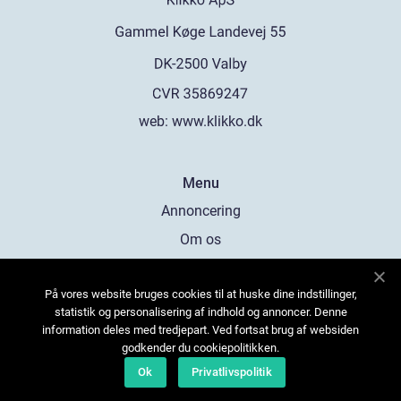
web:
www.klikko.dk
Menu
Annoncering
Om os
Cookies
På vores website bruges cookies til at huske dine indstillinger,
Kontakt os
statistik og personalisering af indhold og annoncer. Denne
Sitemap
information deles med tredjepart. Ved fortsat brug af websiden
godkender du cookiepolitikken.
Ok
Privatlivspolitik