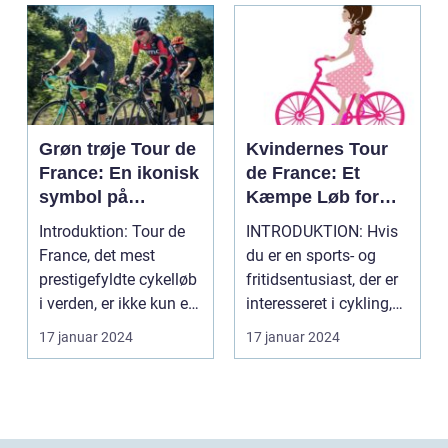
Grøn trøje Tour de
Kvindernes Tour
France: En ikonisk
de France: Et
symbol på
Kæmpe Løb for
sprinterens styrke
Ligestilling i
Introduktion: Tour de
INTRODUKTION: Hvis
og hastighed
Cykelsporten
France, det mest
du er en sports- og
prestigefyldte cykelløb
fritidsentusiast, der er
i verden, er ikke kun en
interesseret i cykling,
kamp mellem ...
har du muli...
17 januar 2024
17 januar 2024