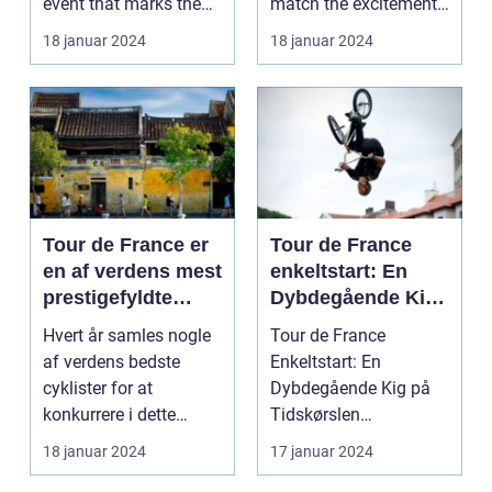
event that marks the
match the excitement
beginning of the...
and grandeur...
18 januar 2024
18 januar 2024
Tour de France er
Tour de France
en af verdens mest
enkeltstart: En
prestigefyldte
Dybdegående Kig
cykelløb, der
på Tidskørslen
Hvert år samles nogle
Tour de France
tiltrækker sports-
af verdens bedste
Enkeltstart: En
og
cyklister for at
Dybdegående Kig på
fritidsentusiaster
konkurrere i dette
Tidskørslen
fra hele verden
ikoniske løb, der
Introduktion til Tour de
18 januar 2024
17 januar 2024
strækk...
France Enke...