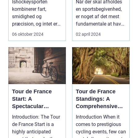
Ishockeysporten
Når der skal afholdes
kombinerer fart,
en sportsbegivenhed,
smidighed og
er noget af det mest
præcision, og intet er
fundamentale at have
mere afgørende for...
en velorganiser...
06 oktober 2024
02 april 2024
Tour de France
Tour de France
Start: A
Standings: A
Spectacular
Comprehensive
Showcase of
Guide for Sports
Introduction: The Tour
Introduction When it
Cycling Excellence
Enthusiasts
de France Start is a
comes to prestigious
highly anticipated
cycling events, few can