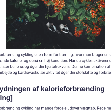
orbrænding cykling er en form for træning, hvor man bruger en cy
ænde kalorier og opnå en høj kondition. Når du cykler, aktiverer 
, især benene, og øger din hjertefrekvens. Denne kombination af
rbejde og kardiovaskulær aktivitet øger din stofskifte og forbr
tydningen af kalorieforbrænding
ing]
forbrænding cykling har mange fordele udover vægttab. Regel