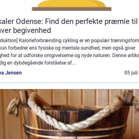
aler Odense: Find den perfekte præmie til
ver begivenhed
oduktion] Kalorieforbrænding cykling er en populær træningsform
 kun forbedrer ens fysiske og mentale sundhed, men også giver
hed for at udforske omgivelserne og nyde naturen. Denne artikel
dig en dybdegående forståelse af...
ea Jensen
05 jul