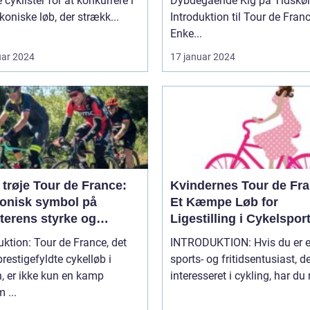
 cyklister for at konkurrere i
Dybdegående Kig på Tidskør
ikoniske løb, der strækk...
Introduktion til Tour de Fran
Enke...
uar 2024
17 januar 2024
trøje Tour de France:
Kvindernes Tour de Fra
konisk symbol på
Et Kæmpe Løb for
terens styrke og
Ligestilling i Cykelspor
ighed
uktion: Tour de France, det
INTRODUKTION: Hvis du er en
restigefyldte cykelløb i
sports- og fritidsentusiast, de
, er ikke kun en kamp
interesseret i cykling, har du 
 ...