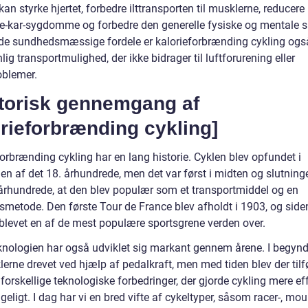
kan styrke hjertet, forbedre ilttransporten til musklerne, reducere
rte-kar-sygdomme og forbedre den generelle fysiske og mentale 
de sundhedsmæssige fordele er kalorieforbrænding cykling ogs
lig transportmulighed, der ikke bidrager til luftforurening eller
oblemer.
storisk gennemgang af
rieforbrænding cykling]
orbrænding cykling har en lang historie. Cyklen blev opfundet i
en af det 18. århundrede, men det var først i midten og slutning
 århundrede, at den blev populær som et transportmiddel og en
smetode. Den første Tour de France blev afholdt i 1903, og side
 blevet en af de mest populære sportsgrene verden over.
knologien har også udviklet sig markant gennem årene. I begyn
lerne drevet ved hjælp af pedalkraft, men med tiden blev der tilf
forskellige teknologiske forbedringer, der gjorde cykling mere eff
eligt. I dag har vi en bred vifte af cykeltyper, såsom racer-, mou