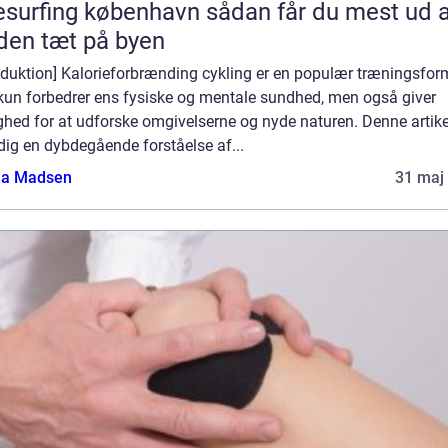
rfing københavn sådan får du mest ud af
den tæt på byen
oduktion] Kalorieforbrænding cykling er en populær træningsform
 kun forbedrer ens fysiske og mentale sundhed, men også giver
hed for at udforske omgivelserne og nyde naturen. Denne artikel
dig en dybdegående forståelse af...
a Madsen
31 maj