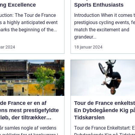
ing Excellence
Sports Enthusiasts
uction: The Tour de France
Introduction When it comes to
is a highly anticipated event
prestigious cycling events, 
arks the beginning of the...
match the excitement and
grandeur...
uar 2024
18 januar 2024
de France er en af
Tour de France enkeltst
ens mest prestigefyldte
En Dybdegående Kig p
løb, der tiltrækker
Tidskørslen
s- og fritidsentusiaster
år samles nogle af verdens
Tour de France Enkeltstart: 
ele verden