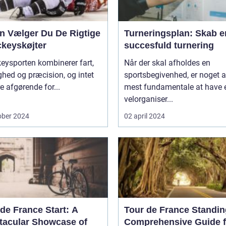
n Vælger Du De Rigtige
Turneringsplan: Skab e
ckeyskøjter
succesfuld turnering
eysporten kombinerer fart,
Når der skal afholdes en
hed og præcision, og intet
sportsbegivenhed, er noget a
e afgørende for...
mest fundamentale at have 
velorganiser...
ober 2024
02 april 2024
de France Start: A
Tour de France Standin
tacular Showcase of
Comprehensive Guide f