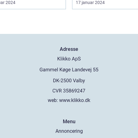
uar 2024
17 januar 2024
Adresse
web:
www.klikko.dk
Menu
Annoncering