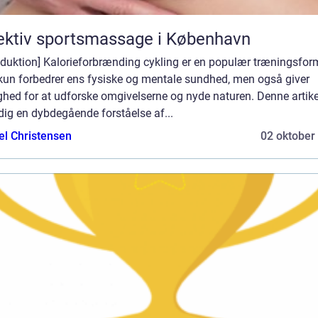
ektiv sportsmassage i København
oduktion] Kalorieforbrænding cykling er en populær træningsform
 kun forbedrer ens fysiske og mentale sundhed, men også giver
hed for at udforske omgivelserne og nyde naturen. Denne artikel
dig en dybdegående forståelse af...
el Christensen
02 oktober