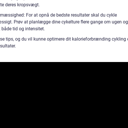
lytte deres kropsvægt.
lmæssighed: For at opnå de bedste resultater skal du cykle
ssigt. Prøv at planlægge dine cykelture flere gange om ugen o
 både tid og intensitet.
se tips, og du vil kunne optimere dit kalorieforbrænding cykling
sultater.