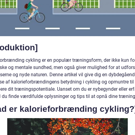
roduktion]
forbrænding cykling er en populær træningsform, der ikke kun fo
iske og mentale sundhed, men også giver mulighed for at udfor
serne og nyde naturen. Denne artikel vil give dig en dybdegåend
se af kalorieforbrændingens betydning i cykling og opmuntre til 
re dit træningspotentiale. Uanset om du er nybegynder eller er
vil du finde værdifulde oplysninger og tips til at opnå dine trænin
d er kalorieforbrænding cykling?