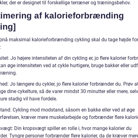
ler, der er designet til forskellige terræner og træningsbehov.
imering af kalorieforbrænding
ing]
opnå maksimal kalorieforbrænding cykling skal du tage højde for 
:
sitet: Jo højere intensiteten af din cykling er, jo flere kalorier for
an øge intensiteten ved at cykle hurtigere, bruge bakker eller ud
træning.
hed: Jo længere du cykler, jo flere kalorier forbrænder du. Prøv a
ge dine cykelture, så de varer mindst 30 minutter eller mere, se
ture stadig vil have fordele.
tand: Cykling mod modstand, såsom en bakke eller ved at øge
rførelsen, kræver mere muskelarbejde og forbrænder flere kalorie
vægt: Din kropsvægt spiller en rolle i, hvor mange kalorier du
der. Tyngre personer forbrænder flere kalorier, da de kræver mer