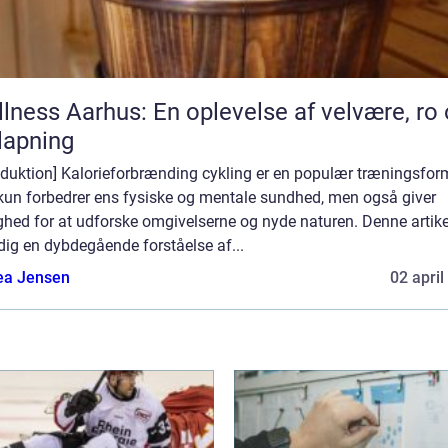
lness Aarhus: En oplevelse af velvære, ro
lapning
oduktion] Kalorieforbrænding cykling er en populær træningsform
 kun forbedrer ens fysiske og mentale sundhed, men også giver
hed for at udforske omgivelserne og nyde naturen. Denne artikel
dig en dybdegående forståelse af...
ea Jensen
02 april