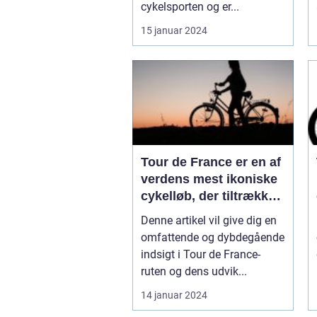
cykelsporten og er...
15 januar 2024
Tour de France er en af
verdens mest ikoniske
cykelløb, der tiltrækker
millioner af seere og
Denne artikel vil give dig en
deltagere hvert år
omfattende og dybdegående
indsigt i Tour de France-
ruten og dens udvik...
14 januar 2024