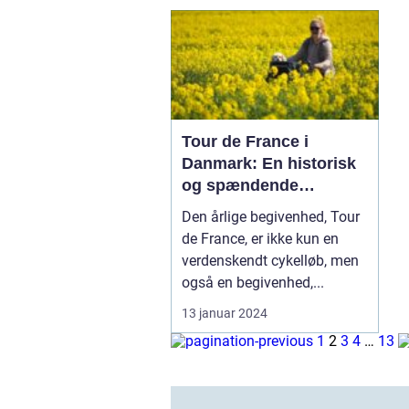
Tour de France i
Danmark: En historisk
og spændende
begivenhed for sports-
Den årlige begivenhed, Tour
og fritidsentusiaster
de France, er ikke kun en
verdenskendt cykelløb, men
også en begivenhed,...
13 januar 2024
1
2
3
4
…
13