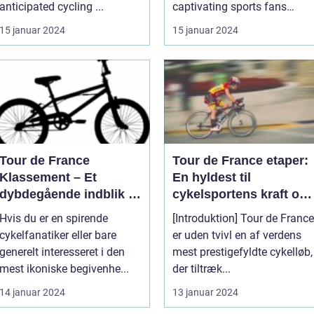
anticipated cycling ...
captivating sports fans
aroun...
15 januar 2024
15 januar 2024
Tour de France
Tour de France etaper:
Klassement – Et
En hyldest til
dybdegående indblik i
cykelsportens kraft og
cykelløbets mest
historie
Hvis du er en spirende
[Introduktion] Tour de France
prestigefyldte
cykelfanatiker eller bare
er uden tvivl en af verdens
rangering
generelt interesseret i den
mest prestigefyldte cykelløb,
mest ikoniske begivenhe...
der tiltræk...
14 januar 2024
13 januar 2024