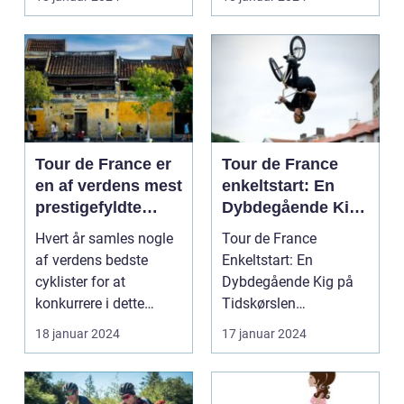
Tour de France er
Tour de France
en af verdens mest
enkeltstart: En
prestigefyldte
Dybdegående Kig
cykelløb, der
på Tidskørslen
Hvert år samles nogle
Tour de France
tiltrækker sports-
af verdens bedste
Enkeltstart: En
og
cyklister for at
Dybdegående Kig på
fritidsentusiaster
konkurrere i dette
Tidskørslen
fra hele verden
ikoniske løb, der
Introduktion til Tour de
18 januar 2024
17 januar 2024
strækk...
France Enke...