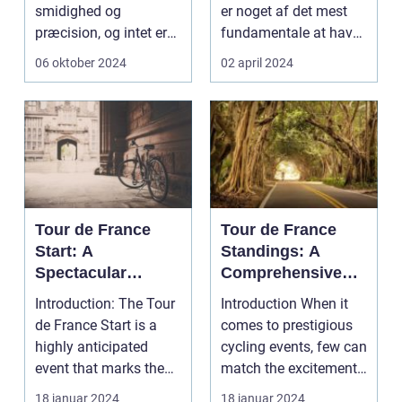
smidighed og
er noget af det mest
præcision, og intet er
fundamentale at have
mere afgørende for...
en velorganiser...
06 oktober 2024
02 april 2024
Tour de France
Tour de France
Start: A
Standings: A
Spectacular
Comprehensive
Showcase of
Guide for Sports
Introduction: The Tour
Introduction When it
Cycling Excellence
Enthusiasts
de France Start is a
comes to prestigious
highly anticipated
cycling events, few can
event that marks the
match the excitement
beginning of the...
and grandeur...
18 januar 2024
18 januar 2024