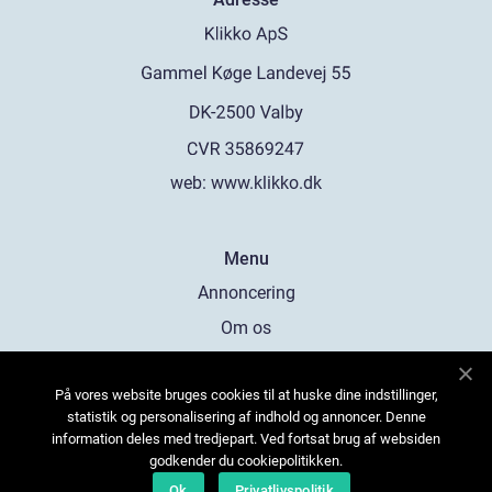
web:
www.klikko.dk
Menu
Annoncering
Om os
Cookies
På vores website bruges cookies til at huske dine indstillinger,
Kontakt os
statistik og personalisering af indhold og annoncer. Denne
Sitemap
information deles med tredjepart. Ved fortsat brug af websiden
godkender du cookiepolitikken.
Ok
Privatlivspolitik