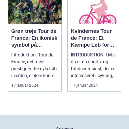
Grøn trøje Tour de
Kvindernes Tour
France: En ikonisk
de France: Et
symbol på
Kæmpe Løb for
sprinterens styrke
Ligestilling i
Introduktion: Tour de
INTRODUKTION: Hvis
og hastighed
Cykelsporten
France, det mest
du er en sports- og
prestigefyldte cykelløb
fritidsentusiast, der er
i verden, er ikke kun en
interesseret i cykling,
kamp mellem ...
har du muli...
17 januar 2024
17 januar 2024
Adresse